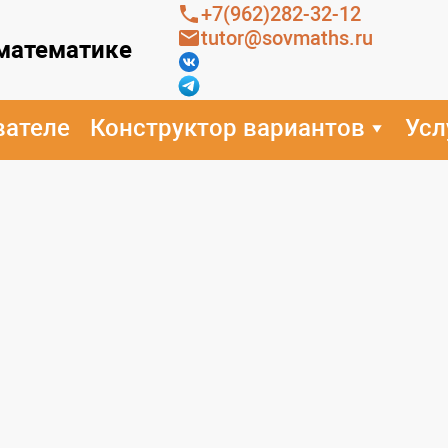
+7(962)282-32-12
tutor@sovmaths.ru
 математике
вателе
Конструктор вариантов
Усл